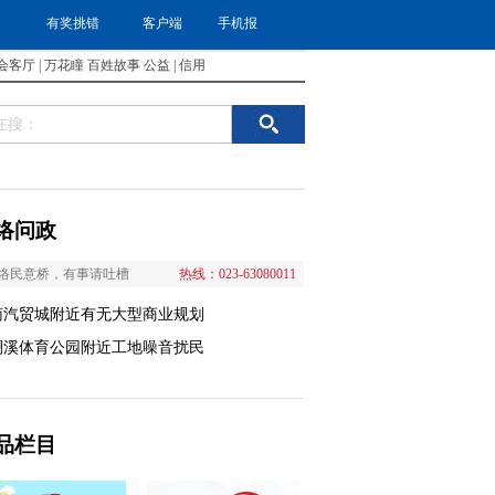
有奖挑错
客户端
手机报
会客厅
|
万花瞳
百姓故事
公益
|
信用
络问政
络民意桥，有事请吐槽
热线：023-63080011
南汽贸城附近有无大型商业规划
澜溪体育公园附近工地噪音扰民
品栏目