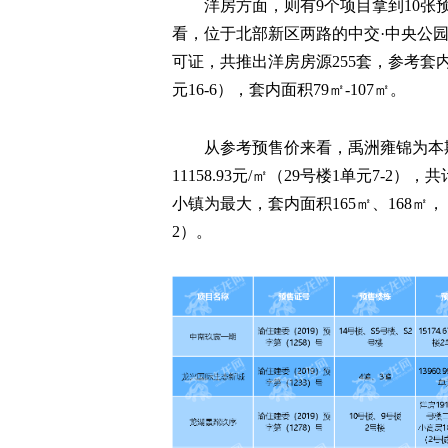
洋房方面，则有9个项目拿到10
看，位于北部新区两路的中交·中央公
可证，共推出洋房房源255套，参考套内预售
元16-6），套内面积79㎡-107㎡。
从参考预售价来看，禹洲雍锦为本
11158.93元/㎡（29号楼1单元7-
小镇为最大，套内面积165㎡、168㎡，
2）。