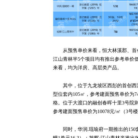
从预售单价来看，恒大林溪郡、首创
江山青林半5个项目均有推出参考单价低于
来看，均为洋房、高层类产品。
其中，位于九龙坡区西彭的首创西
型位套内105㎡，参考建面预售单价为740
格。位于大渡口的融创春晖十里3号院则推出
参考建面预售单价为10078元/㎡（3号
同时，华润.琨瑜府一期推出的150套
幢1单元16-3）；旭辉·江山青林半推出的