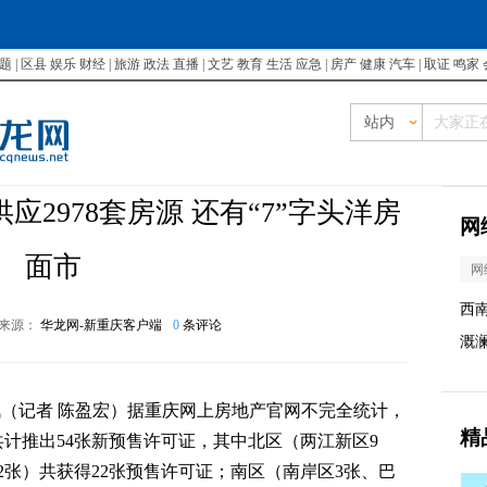
题
|
区县
娱乐
财经
|
旅游
政法
直播
|
文艺
教育
生活
应急
|
房产
健康
汽车
|
取证
鸣家
站内
应2978套房源 还有“7”字头洋房
网
面市
网
西
来源：
华龙网-新重庆客户端
0
条评论
溉
讯
（记者 陈盈宏）据重庆网上房地产官网不完全统计，
精
中共计推出54张新预售许可证，其中北区（两江新区9
2张）共获得22张预售许可证；南区（南岸区3张、巴