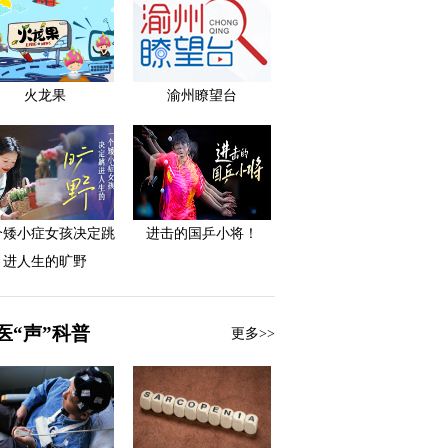
火龙果
渝州瞭望台
个矮小症女孩决定跳
进击的国乒小将！
进人生的旷野
医“声”科普
更多>>