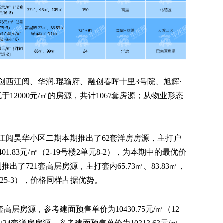
西江阅、华润.琨瑜府、融创春晖十里3号院、旭辉·
12000元/㎡的房源，共计1067套房源；从物业形态
江阅昊华小区二期本期推出了62套洋房房源，主打户
1.83元/㎡（2-19号楼2单元8-2），为本期中的最优价
了721套高层房源，主打套内65.73㎡、83.83㎡，
楼25-3），价格同样占据优势。
高层房源，参考建面预售单价为10430.75元/㎡（12
24套洋房房源，参考建面预售单价为10313.63元/㎡