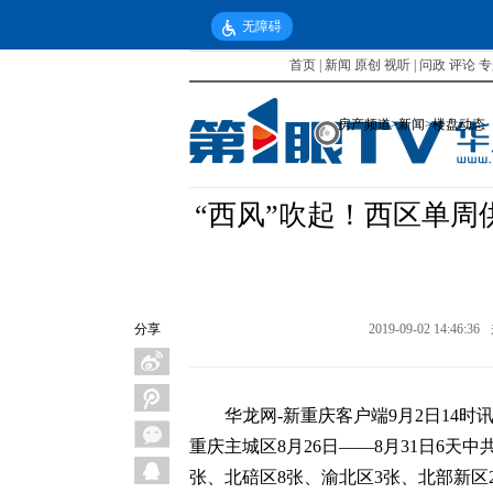
无障碍
首页
|
新闻
原创
视听
|
问政
评论
专
房产频道
>
新闻
>
楼盘动态
“西风”吹起！西区单周供
分享
2019-09-02 14:46:36
华龙网-新重庆客户端9月2日14时
重庆主城区8月26日——8月31日6天
张、北碚区8张、渝北区3张、北部新区