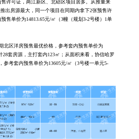
张预售许可证，两江新区、北碚区项目居多。从推量来
园推出房源最大，同一个项目在同期内拿下2张预售许
单价为14813.65元/㎡（3幢（规划3-2号楼）1单
期北区洋房预售最优价格，参考套内预售单价为
2），共计28套房源，主打套内123㎡；从面积来看，协信哈罗
，参考套内预售单价为13605元/㎡（3号楼一单元5-