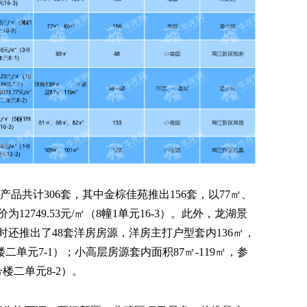
品共计306套，其中金棕佳苑推出156套，以77㎡、
2749.53元/㎡（8幢1单元16-3）。此外，龙湖景
时还推出了48套洋房房源，洋房主打户型套内136㎡，
楼二单元7-1）；小高层房源套内面积87㎡-119㎡，参
号楼二单元8-2）。