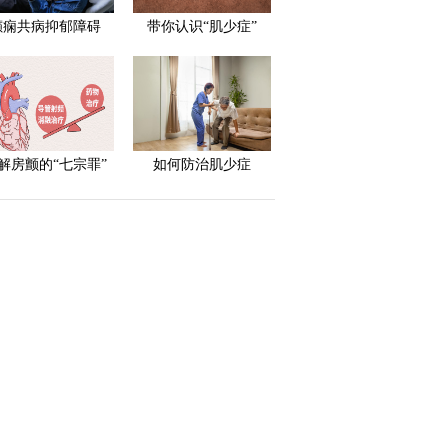
癫痫共病抑郁障碍
带你认识“肌少症”
解房颤的“七宗罪”
如何防治肌少症