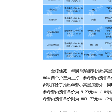
金棕佳苑、华润.琨瑜府则推出高层产
86㎡两个户型为主打，参考套内预售单价为1
粼玖序除了推出60套小高层房源外，同
参考套内预售单价为19123元/㎡（10号
考套内预售单价则为18031.77元/㎡（2