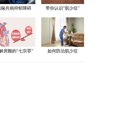
癫痫共病抑郁障碍
带你认识“肌少症”
解房颤的“七宗罪”
如何防治肌少症