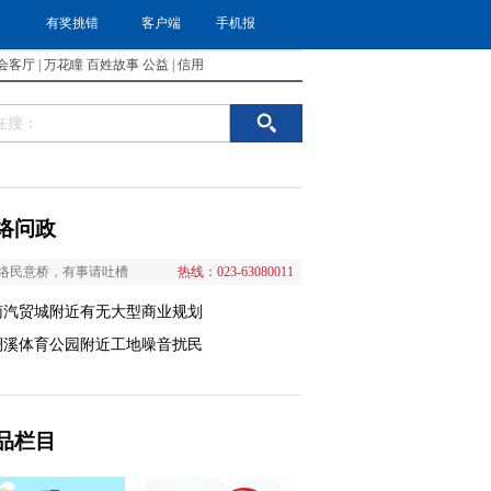
有奖挑错
客户端
手机报
会客厅
|
万花瞳
百姓故事
公益
|
信用
络问政
络民意桥，有事请吐槽
热线：023-63080011
南汽贸城附近有无大型商业规划
澜溪体育公园附近工地噪音扰民
品栏目