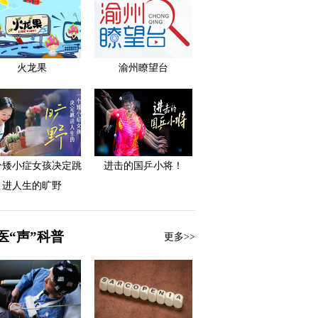
火龙果
渝州瞭望台
个矮小症女孩决定跳
进击的国乒小将！
进人生的旷野
医“声”科普
更多>>