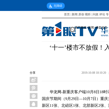
无障碍
首页
|
新闻
原创
视听
|
问政
评论
专
房产频道
>
新闻
>
楼盘动态
‘十一’楼市不放假！入
分享
2019-10-08 18:10:20
华龙网-新重庆客户端10月8日18时
国庆节期间（9月29日—10月7日）
新区11张、北碚区1张、北部新区2张