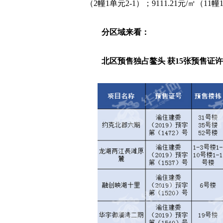
（2幢1单元2-1）；9111.21元/㎡（11幢
分区域来看：
北区预售独占鳌头 获15张预售证