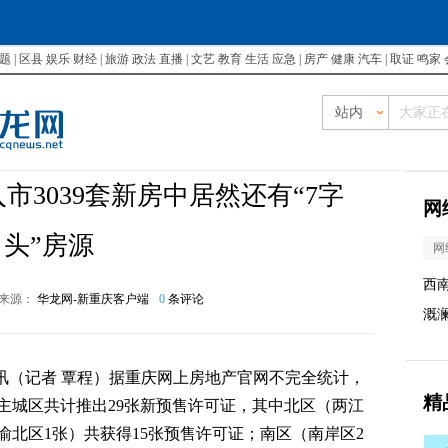
题
|
区县
娱乐
财经
|
旅游
政法
直播
|
文艺
教育
生活
应急
|
房产
健康
汽车
|
取证
鸣家
站内
市3039套新房中居然还有“7字
网
头”房源
网
西
来源：
华龙网-新重庆客户端
0
条评论
溉
讯
（记者 覃程）据重庆网上房地产官网不完全统计，
精
重庆主城区共计推出29张新预售许可证，其中北区（两江
、渝北区1张）共获得15张预售许可证；南区（南岸区2