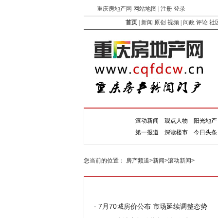
重庆房地产网 网站地图 | 注册 登录
首页
|
新闻
原创
视频
|
问政
评论
社
滚动新闻
观点人物
阳光地产
新闻
第一报道
深读楼市
今日头条
您当前的位置：
房产频道
>
新闻
>
滚动新闻
>
·
7月70城房价公布 市场延续调整态势