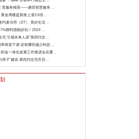
盛宴”！御峰·誉都举行婚恋主 ...
 育服务精英——康田智慧服务 ...
黄金周楼盘新推上涨3.6倍 ...
签约麦当劳（DT） 美好生活 ...
7%限时团购折扣！2024 ...
住宅 引领未来人居”第四代住 ...
率再迎下调 还有哪些减少利息 ...
积金一体化发展工作推进会在重 ...
好房子”建设 第四代住宅开启 ...
划