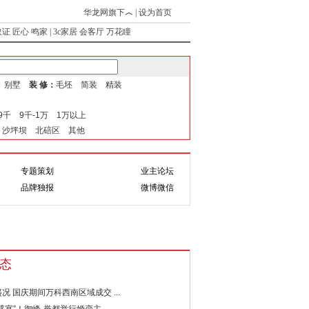
华龙网旗下
︿
|
设为首页
取证
匠心
鸣家
|
3c家居
会客厅
万花瞳
式 别墅
装 修：
毛坯 简装 精装
-9千 9千-1万 1万以上
 沙坪坝 北碚区 其他
专题策划
业主论坛
题
互动
品牌独报
微博微信
态
况 国庆期间万科西南区域成交 ...