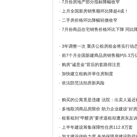
·
7月份房地产部分指标降幅收窄
·
上月全国新房销售额环比降超4成！
·
二手房价格环比降幅轻微收窄
·
7月份商品住宅销售价格环比下降 同比
·
3年调整一次 重庆公租房租金将实行动
·
前7个月全国新建商品房销售额约5.3万
·
购房“诚意金”背后的套路得注意
·
加快建立租购并举住房制度
·
依法防范法拍房新风险
·
购买的公寓竟是违建 法院：出卖人返还
·
多地取消商品房限价 助力企业建设“好房
·
租客租到“甲醛房”要求退租却遭房东反诉
·
上半年建设筹集保障性住房112.8万套
·
加大建设供给力度 各地保障房建设取得