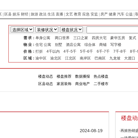
区
|
区县
娱乐
财经
|
旅游
政法
生活
直播
|
文艺
教育
应急
安监
|
房产
健康
汽车
公益
|
需 求：
单身公寓 两口世界 三口之家 四房大宅 豪华五房 复
物 业：
住宅 公寓 别墅 酒店公寓 综合体 商铺 写字楼
价 格：
打折 4千以内 4千-5千 5千-6千 6千-7千 7千-8千 8千
区 域：
渝中区 渝北区 江北区 南岸区 巴南区 九龙坡 大渡口
楼盘动态
楼盘推荐
数据播报
热点楼盘
楼盘
专
区县动态
家居装饰
商业地产
二手楼市
楼盘动
2024-08-19
·再掀热销盛