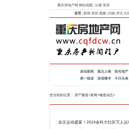
重庆房地产网 网站地图 | 注册 登录
首页
|
新闻
原创
视频
|
问政
评论
社
滚动新闻
观点人物
阳光地产
新闻
第一报道
深读楼市
今日头条
您当前的位置：
房产频道
>
新闻
>
楼盘动态
>
·
业主运动盛宴！2024金科大社区万人