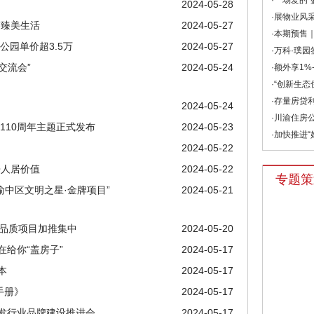
·一场爱的“
2024-05-28
·展物业风采
鉴臻美生活
2024-05-27
·本期预售｜
公园单价超3.5万
2024-05-27
·万科·璞园
交流会”
2024-05-24
·额外享1%-
·“创新生态
·存量房贷利
2024-05-24
·川渝住房公
110周年主题正式发布
2024-05-23
·加快推进“
2024-05-22
来人居价值
2024-05-22
专题策
渝中区文明之星·金牌项目”
2024-05-21
区品质项目加推集中
2024-05-20
给你“盖房子”
2024-05-17
本
2024-05-17
手册》
2024-05-17
开发行业品牌建设推进会
2024-05-17