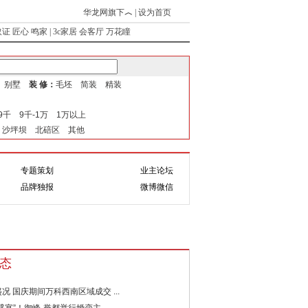
华龙网旗下
︿
|
设为首页
取证
匠心
鸣家
|
3c家居
会客厅
万花瞳
式 别墅
装 修：
毛坯 简装 精装
-9千 9千-1万 1万以上
 沙坪坝 北碚区 其他
专题策划
业主论坛
题
互动
品牌独报
微博微信
态
况 国庆期间万科西南区域成交 ...