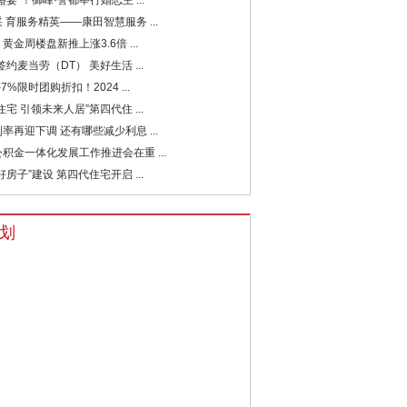
盛宴”！御峰·誉都举行婚恋主 ...
 育服务精英——康田智慧服务 ...
黄金周楼盘新推上涨3.6倍 ...
签约麦当劳（DT） 美好生活 ...
7%限时团购折扣！2024 ...
住宅 引领未来人居”第四代住 ...
率再迎下调 还有哪些减少利息 ...
积金一体化发展工作推进会在重 ...
好房子”建设 第四代住宅开启 ...
划