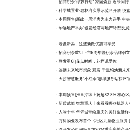
·
招商积余“绿萝行动” 家园焕新 逐绿同行
·
科学城置业·翰林府实景示范区开放 悦
·
本周预售|新政一周洋房为主力选手 中央
·
华远地产举办“银发经济与地产转型发展
·
老盘新卖，这些新政优惠可享受
·
招商积余重组上市5周年暨积余品牌创立
·
联发重庆|花点时间，花样说爱你
·
连接未来城市想象 观宸·千重锦焕新未
·
天骄智慧服务“小红伞”志愿服务站获评“
·
本周预售|推量持续上扬超32.8% 核心
·
新质赋能 智慧重庆丨来看看哪些机器人在
·
入渝十年 华侨城带给重庆的美好生活样
·
万科物业发布首个《社区儿童物业服务
·
渝开发公司积极参加2024重庆房地产