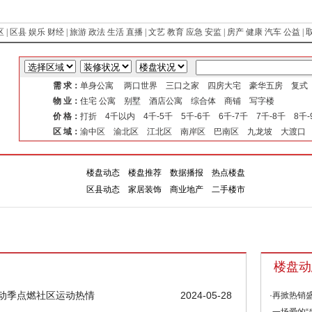
区
|
区县
娱乐
财经
|
旅游
政法
生活
直播
|
文艺
教育
应急
安监
|
房产
健康
汽车
公益
|
需 求：
单身公寓 两口世界 三口之家 四房大宅 豪华五房 复
物 业：
住宅 公寓 别墅 酒店公寓 综合体 商铺 写字楼
价 格：
打折 4千以内 4千-5千 5千-6千 6千-7千 7千-8千 8千
区 域：
渝中区 渝北区 江北区 南岸区 巴南区 九龙坡 大渡口
楼盘动态
楼盘推荐
数据播报
热点楼盘
楼盘
专
区县动态
家居装饰
商业地产
二手楼市
楼盘动
运动季点燃社区运动热情
2024-05-28
·再掀热销盛