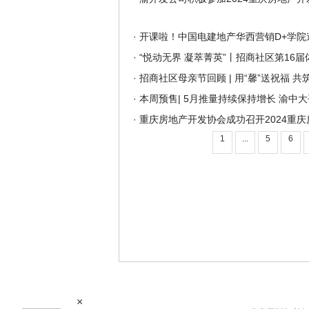
·
开课啦！中国电建地产华西营销D+学院邀
·
“悦动无界 凝萃菁英”丨招商社区第16
·
招商社区母亲节回顾 | 用“馨”送祝福 
·
本周预售| 5月推量持续保持增长 渝中大
·
重庆房地产开发协会成功召开2024重
1
...
5
6
×