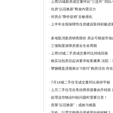
·
上周15城新房成交量环比“三连升” 同比小
·
住房“以旧换新”释放内需活力
·
对房企“降价促销”去敏感化
·
上半年全国保障性住房建设取得积极进
·
多地取消新房销售限价 房企可根据市场
·
三项制度保障房屋全生命周期
·
上周10城二手房成交量环比持续回落
·
购买法拍房后起诉要求租客搬离 法院：
·
警惕楼盘违规推出“0首付”购房活动 存
·
7月14城二手住宅成交量环比保持平稳
·
上月二手住宅在售挂牌房源量由升转跌 
·
处理这些物业纠纷问题时需要注意！
·
房屋“以旧换新”：成效与难题
·
定价、以需定购商品房难题如何破解？