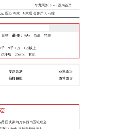
华龙网旗下
︿
|
设为首页
取证
匠心
鸣家
|
3c家居
会客厅
万花瞳
式 别墅
装 修：
毛坯 简装 精装
-9千 9千-1万 1万以上
 沙坪坝 北碚区 其他
专题策划
业主论坛
题
互动
品牌独报
微博微信
态
况 国庆期间万科西南区域成交 ...