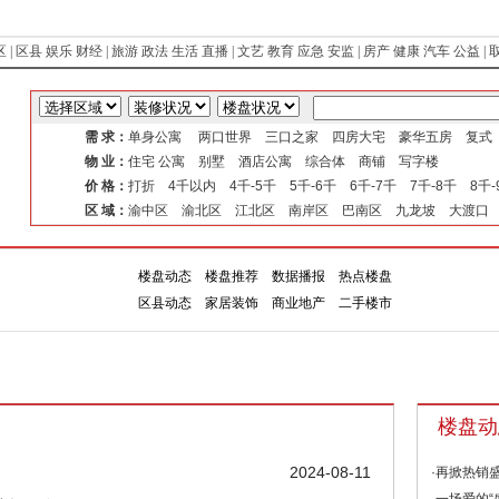
区
|
区县
娱乐
财经
|
旅游
政法
生活
直播
|
文艺
教育
应急
安监
|
房产
健康
汽车
公益
|
需 求：
单身公寓 两口世界 三口之家 四房大宅 豪华五房 复
物 业：
住宅 公寓 别墅 酒店公寓 综合体 商铺 写字楼
价 格：
打折 4千以内 4千-5千 5千-6千 6千-7千 7千-8千 8千
区 域：
渝中区 渝北区 江北区 南岸区 巴南区 九龙坡 大渡口
楼盘动态
楼盘推荐
数据播报
热点楼盘
楼盘
专
区县动态
家居装饰
商业地产
二手楼市
楼盘动
2024-08-11
·再掀热销盛