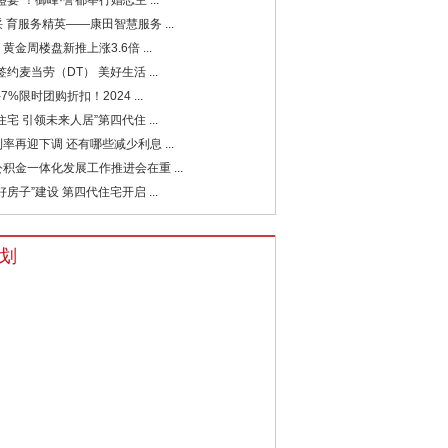
盛宴”！御峰·誉都举行婚恋主 ...
 育服务精英——康田智慧服务 ...
黄金周楼盘新推上涨3.6倍 ...
签约麦当劳（DT） 美好生活 ...
7%限时团购折扣！2024 ...
住宅 引领未来人居”第四代住 ...
率再迎下调 还有哪些减少利息 ...
积金一体化发展工作推进会在重 ...
好房子”建设 第四代住宅开启 ...
划