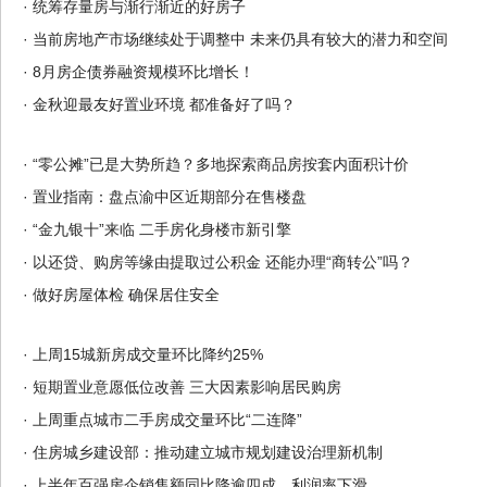
·
统筹存量房与渐行渐近的好房子
·
当前房地产市场继续处于调整中 未来仍具有较大的潜力和空间
·
8月房企债券融资规模环比增长！
·
金秋迎最友好置业环境 都准备好了吗？
·
“零公摊”已是大势所趋？多地探索商品房按套内面积计价
·
置业指南：盘点渝中区近期部分在售楼盘
·
“金九银十”来临 二手房化身楼市新引擎
·
以还贷、购房等缘由提取过公积金 还能办理“商转公”吗？
·
做好房屋体检 确保居住安全
·
上周15城新房成交量环比降约25%
·
短期置业意愿低位改善 三大因素影响居民购房
·
上周重点城市二手房成交量环比“二连降”
·
住房城乡建设部：推动建立城市规划建设治理新机制
·
上半年百强房企销售额同比降逾四成、利润率下滑