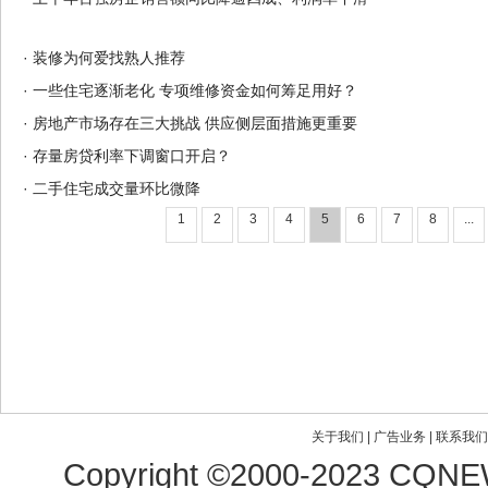
·
装修为何爱找熟人推荐
·
一些住宅逐渐老化 专项维修资金如何筹足用好？
·
房地产市场存在三大挑战 供应侧层面措施更重要
·
存量房贷利率下调窗口开启？
·
二手住宅成交量环比微降
1
2
3
4
5
6
7
8
...
关于我们
|
广告业务
|
联系我们
Copyright ©2000-2023
CQNEW