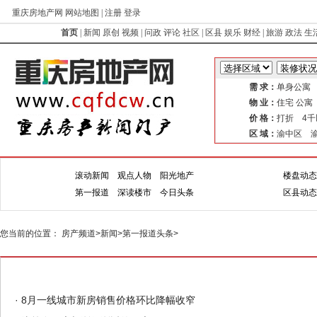
重庆房地产网 网站地图 | 注册 登录
首页
|
新闻
原创
视频
|
问政
评论
社区
|
区县
娱乐
财经
|
旅游
政法
生
需 求：
单身公寓
物 业：
住宅 公
价 格：
打折 4千
区 域：
渝中区 
滚动新闻
观点人物
阳光地产
楼盘动态
新闻
楼盘
第一报道
深读楼市
今日头条
区县动态
您当前的位置：
房产频道
>
新闻
>
第一报道头条
>
·
8月一线城市新房销售价格环比降幅收窄