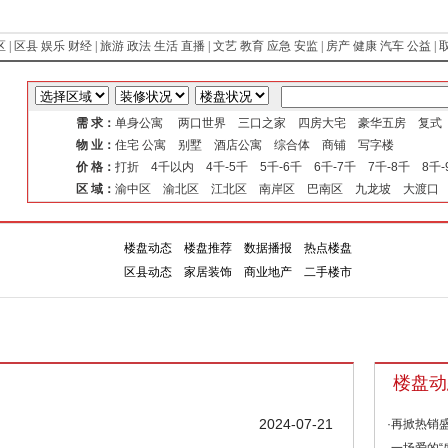
区
|
区县
娱乐
财经
|
旅游
政法
生活
直播
|
文艺
教育
应急
安监
|
房产
健康
汽车
公益
|
需 求：
单身公寓 两口世界 三口之家 四房大宅 豪华五房 复
物 业：
住宅 公寓 别墅 酒店公寓 综合体 商铺 写字楼
价 格：
打折 4千以内 4千-5千 5千-6千 6千-7千 7千-8千 8千
区 域：
渝中区 渝北区 江北区 南岸区 巴南区 九龙坡 大渡口
楼盘动态
楼盘推荐
数据播报
热点楼盘
楼盘
专
区县动态
家居装饰
商业地产
二手楼市
楼盘动
2024-07-21
·再掀热销盛