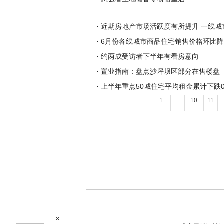
·
近期房地产市场活跃度有所提升 一线城
·
6月份各线城市商品住宅销售价格环比
·
约两成受访者下半年有看房意向
·
置业指南：盘点沙坪坝区部分在售楼盘
·
上半年重点50城住宅平均租金累计下跌0.
1
...
10
11
×