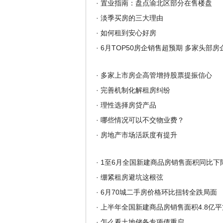
·
置业指南：盘点渝北区部分在售楼盘
·
淡季买房的三大理由
·
如何租到安心好房
·
6月TOP50房企销售超预期 多家头部房
·
多家上市房企高管增持股票提振信心
·
完善机制化解租房纠纷
·
理性选择房贷产品
·
哪些情况可以不交物业费？
·
房地产市场活跃度有提升
·
1至6月全国新建商品房销售面积同比下降
·
绷紧租房避坑这根弦
·
6月70城二手房价格环比扭转全跌局面
·
上半年全国新建商品房销售面积4.8亿平
·
怎么看土地储备专项债重启