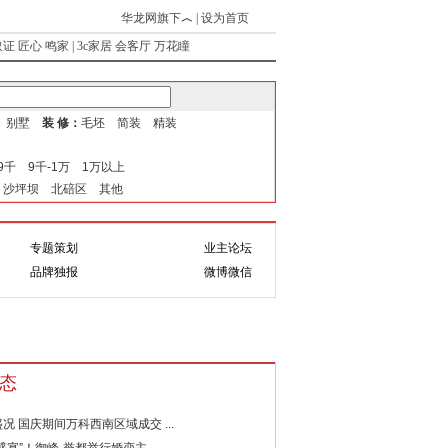
华龙网旗下
︿
|
设为首页
取证
匠心
鸣家
|
3c家居
会客厅
万花瞳
式 别墅
装 修：
毛坯 简装 精装
-9千 9千-1万 1万以上
 沙坪坝 北碚区 其他
专题策划
业主论坛
题
互动
品牌独报
微博微信
态
况 国庆期间万科西南区域成交 ...