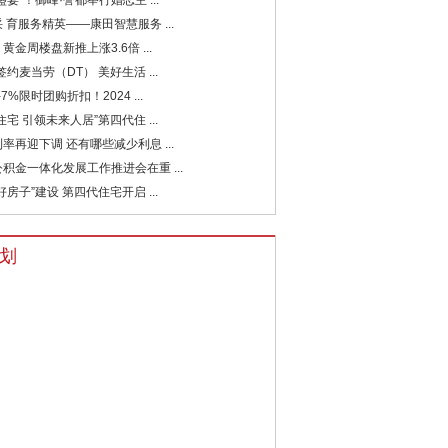
盛宴”！御峰·誉都举行婚恋主 ...
 育服务精英——康田智慧服务 ...
黄金周楼盘新推上涨3.6倍 ...
签约麦当劳（DT） 美好生活 ...
7%限时团购折扣！2024 ...
住宅 引领未来人居”第四代住 ...
率再迎下调 还有哪些减少利息 ...
积金一体化发展工作推进会在重 ...
好房子”建设 第四代住宅开启 ...
划