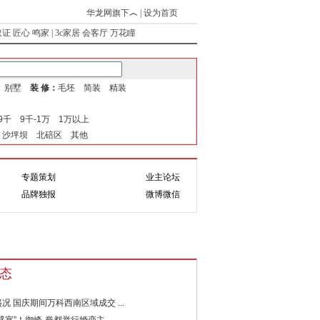
华龙网旗下
︿
|
设为首页
取证
匠心
鸣家
|
3c家居
会客厅
万花瞳
式 别墅
装 修：
毛坯 简装 精装
-9千 9千-1万 1万以上
 沙坪坝 北碚区 其他
专题策划
业主论坛
题
互动
品牌独报
微博微信
态
况 国庆期间万科西南区域成交 ...