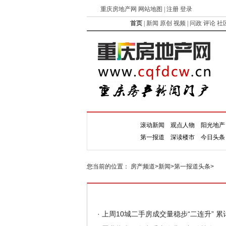
重庆房地产网 网站地图 | 注册 登录
首页
|
新闻
原创
视频
|
问政
评论
社
滚动新闻
观点人物
阳光地产
新闻
第一报道
深读楼市
今日头条
您当前的位置：
房产频道
>
新闻
>
第一报道头条
>
·
上周10城二手房成交量稳步“二连升” 累