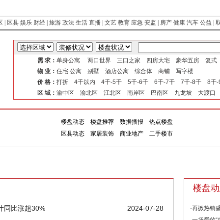
区
|
区县
娱乐
财经
|
旅游
政法
生活
直播
|
文艺
教育
应急
安监
|
房产
健康
汽车
公益
|
需 求：
单身公寓 两口世界 三口之家 四房大宅 豪华五房 复
物 业：
住宅 公寓 别墅 酒店公寓 综合体 商铺 写字楼
价 格：
打折 4千以内 4千-5千 5千-6千 6千-7千 7千-8千 8千
区 域：
渝中区 渝北区 江北区 南岸区 巴南区 九龙坡 大渡口
楼盘动态
楼盘推荐
数据播报
热点楼盘
楼盘
专
区县动态
家居装饰
商业地产
二手楼市
楼盘动
计同比涨超30%
2024-07-28
·再掀热销盛