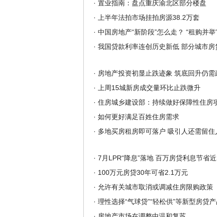
·
置业指南：盘点重庆渝北区部分楼盘
·
上半年法拍市场挂拍房源38.2万套
·
中国房地产“新阶段”怎么走？ “租购并举
·
我国贷款利率连创历史新低 部分城市房贷
·
房地产投资初显止跌迹象 筑底回升仍需
·
上周15城新房成交量环比止跌微升
·
住房城乡建设部：持续做好保障性住房
·
如何更好满足百姓住房需求
·
多地买房租房即可落户 吸引人还需留住
·
7月LPR“降息”落地 百万房贷利息节省近
·
100万元房贷30年可省2.1万元
·
允许有关城市取消或调减住房限购政策
·
理性选择“气球贷”“轻松供”等新型房贷产
·
房地产市场在调整中温和复苏