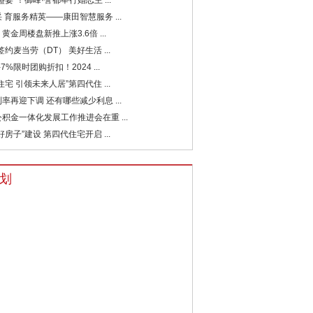
盛宴”！御峰·誉都举行婚恋主 ...
 育服务精英——康田智慧服务 ...
黄金周楼盘新推上涨3.6倍 ...
签约麦当劳（DT） 美好生活 ...
7%限时团购折扣！2024 ...
住宅 引领未来人居”第四代住 ...
率再迎下调 还有哪些减少利息 ...
积金一体化发展工作推进会在重 ...
好房子”建设 第四代住宅开启 ...
划